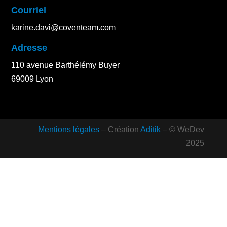
Courriel
karine.davi@coventeam.com
Adresse
110 avenue Barthélémy Buyer
69009 Lyon
Mentions légales
– Création
Aditik
– © WeDev
2025